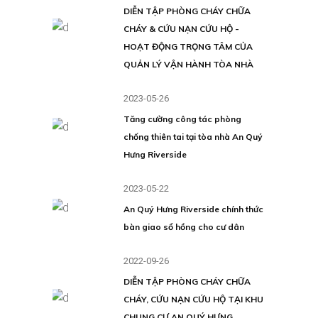
DIỄN TẬP PHÒNG CHÁY CHỮA
CHÁY & CỨU NẠN CỨU HỘ -
HOẠT ĐỘNG TRỌNG TÂM CỦA
QUẢN LÝ VẬN HÀNH TÒA NHÀ
2023-05-26
Tăng cường công tác phòng
chống thiên tai tại tòa nhà An Quý
Hưng Riverside
2023-05-22
An Quý Hưng Riverside chính thức
bàn giao sổ hồng cho cư dân
2022-09-26
DIỄN TẬP PHÒNG CHÁY CHỮA
CHÁY, CỨU NẠN CỨU HỘ TẠI KHU
CHUNG CƯ AN QUÝ HƯNG