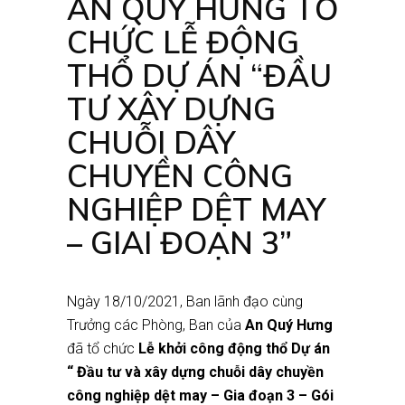
AN QUÝ HƯNG TỔ
CHỨC LỄ ĐỘNG
THỔ DỰ ÁN “ĐẦU
TƯ XÂY DỰNG
CHUỖI DÂY
CHUYỀN CÔNG
NGHIỆP DỆT MAY
– GIAI ĐOẠN 3”
Ngày 18/10/2021, Ban lãnh đạo cùng
Trưởng các Phòng, Ban của
An Quý Hưng
đã tổ chức
Lễ khởi công động thổ Dự án
“ Đầu tư và xây dựng chuỗi dây chuyền
công nghiệp dệt may – Gia đoạn 3 – Gói